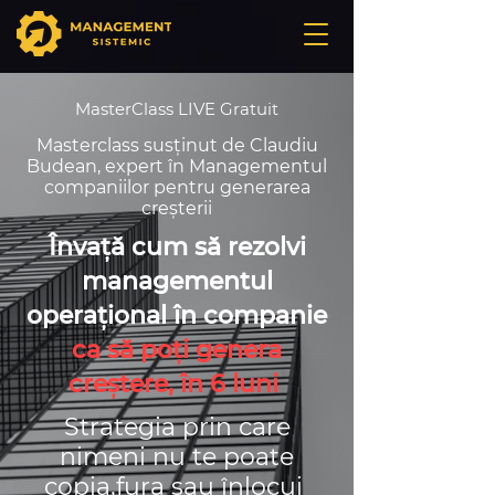
MasterClass LIVE Gratuit
Masterclass susținut de Claudiu
Budean, expert în Managementul
companiilor pentru generarea
creșterii
Învață cum să rezolvi
managementul
operațional în companie
ca să poți genera
creștere, în 6 luni
Strategia prin care
nimeni nu te poate
copia,fura sau înlocui