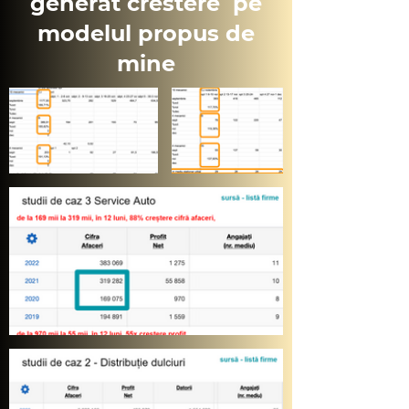
generat crestere pe
modelul propus de
mine