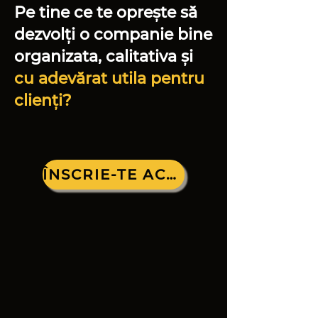
Pe tine ce te oprește să
dezvolți o companie bine
organizata, calitativa și
cu adevărat utila pentru
clienți?
ÎNSCRIE-TE ACUM LA MASTERCLASS!