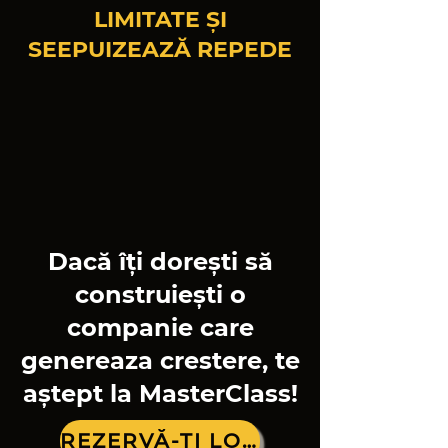
LIMITATE ȘI
SEEPUIZEAZĂ REPEDE
Dacă îți dorești să
construiești o
companie care
genereaza crestere, te
aștept la MasterClass!
REZERVĂ-ȚI LOCUL!