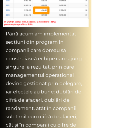
Până acum am implementat
secțiuni din program în
companii care doreau să
construiască echipe care ajung
singure la rezultat, prin care
managementul operațional
devine gestionat prin delegare,
iar efectele au bune: dublări de
cifră de afaceri, dublări de
randament, atât în companii
sub 1 mil euro cifră de afaceri,
cât și în companii cu cifre de