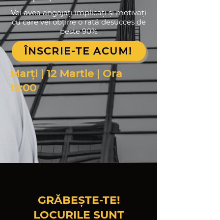
Vei avea angajați implicați și motivați
cu care vei obține o rată desucces de
peste 90%
ÎNSCRIE-TE ACUM!
Marți | 12 Martie | Ora
19:00
GRĂBEȘTE-TE!
LOCURILE SUNT