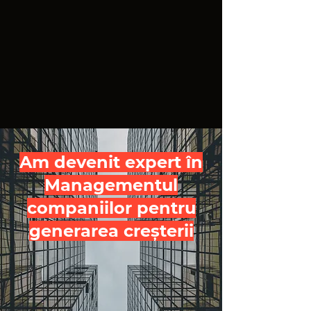
Am devenit expert în
Managementul
companiilor pentru
generarea creșterii