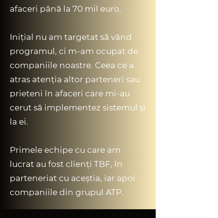
afaceri până la 70 mil euro.
Inițial nu am targetat să vând
programul, ci m-am ocupat de
companiile noastre. Ceea ce a
atras atenția altor parteneri sau
prieteni în afaceri care mi-au
cerut să implementez sistemul și
la ei.
Primele echipe cu care am
lucrat au fost clienți TBF, în
parteneriat cu aceștia, iar apoi
companiile din grupul ATP.