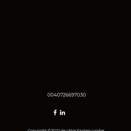
0040726697030
Copyright ©2022 de către Faptenuvorbe.