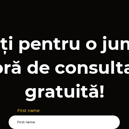
ți pentru o j
oră de consult
gratuită!
First name