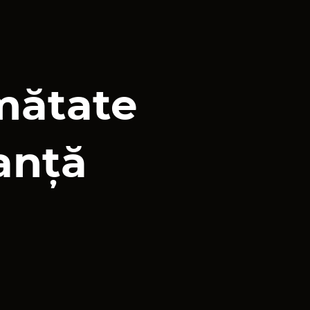
umătate
anță