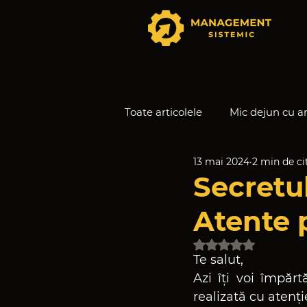
Toate articolele
Mic dejun cu a
13 mai 2024
2 min de cit
Secretele Echipelor Autonom
Secretul
Atente 
Evaluat(ă) cu NaN 
Te salut, 
Azi îți voi împărt
realizată cu atenție