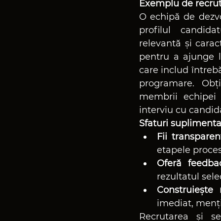
Exemplu de recrut
O echipă de dezvo
profilul candidat
relevantă și carac
pentru a ajunge l
care includ întreb
programare. Obțin
membrii echipei 
interviu cu candidaț
Sfaturi suplimenta
Fii transparen
etapele procesu
Oferă feedba
rezultatul selec
Construiește r
imediat, menți
Recrutarea și se