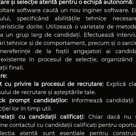
are și selecție atentă pentru o echipă autonomă:
ltare software caută un nou inginer software. Ei 
ului, specificând abilitățile tehnice necesare
teristicile dorite. Utilizează o varietate de metod
a un grup larg de candidați. Efectuează interviur
ări tehnice și de comportament, precum și o sarcin
ereferințe de la foștii angajatori ai candidaț
existente în procesul de selecție, organizând 
ii finali.
re:
t cu privire la procesul de recrutare:
 Explică cla
lui de recrutare și așteptările tale.
ck prompt candidaților:
 Informează candidații 
ției lor în timp util.
elații cu candidații calificați:
 Chiar dacă nu su
ne contactul cu candidații calificați pentru oportun
lecția atentă sunt esențiale pentru construir