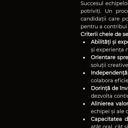
Succesul echipel
potriviți. Un pro
candidații care pos
pentru a contribui
Criterii cheie de se
Abilități și ex
și experiența 
Orientare spre 
soluții creativ
Independență
colabora eficie
Dorință de înv
dezvolta conti
Alinierea valor
echipei și ale 
Capacitatea 
atât oral, cât 