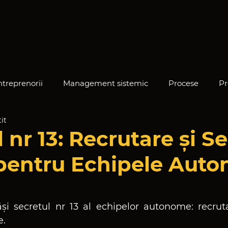
ntreprenorii
Management sistemic
Procese
Pr
it
e
 nr 13: Recrutare și Se
pentru Echipele Aut
din 5 stele.
ăși secretul nr 13 al echipelor autonome: recrutar
. 