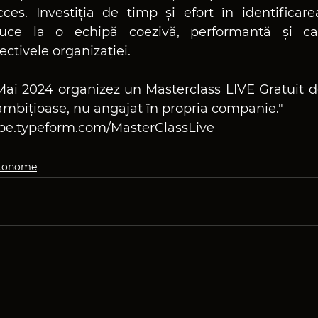
s. Investiția de timp și efort în identificarea
duce la o echipă coezivă, performantă și car
ectivele organizației.
 Mai 2024 organizez un Masterclass LIVE Gratuit d
 ambițioase, nu angajat în propria companie."
rbe.typeform.com/MasterClassLive
utonome