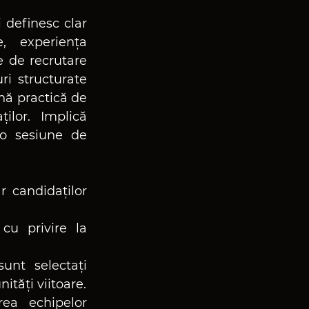
definesc clar 
, experiența 
e de recrutare 
i structurate 
ă practică de 
ilor. Implică 
o sesiune de 
r candidaților 
cu privire la 
nt selectați 
ități viitoare.
ea echipelor 