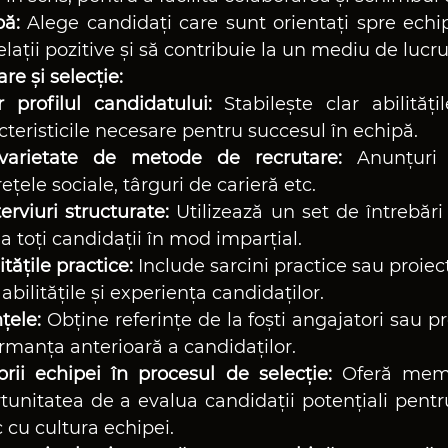
pă:
 Alege candidați care sunt orientați spre echip
lații pozitive și să contribuie la un mediu de lucru
re și selecție:
 profilul candidatului:
 Stabilește clar abilitățil
acteristicile necesare pentru succesul în echipă.
 varietate de metode de recrutare:
 Anunțuri 
țele sociale, târguri de carieră etc.
erviuri structurate:
 Utilizează un set de întrebări
a toți candidații în mod imparțial.
tățile practice:
 Include sarcini practice sau proiec
abilitățile și experiența candidaților.
nțele:
 Obține referințe de la foști angajatori sau pr
rmanța anterioară a candidaților.
ii echipei în procesul de selecție:
 Oferă membr
tunitatea de a evalua candidații potențiali pentru
c cu cultura echipei.