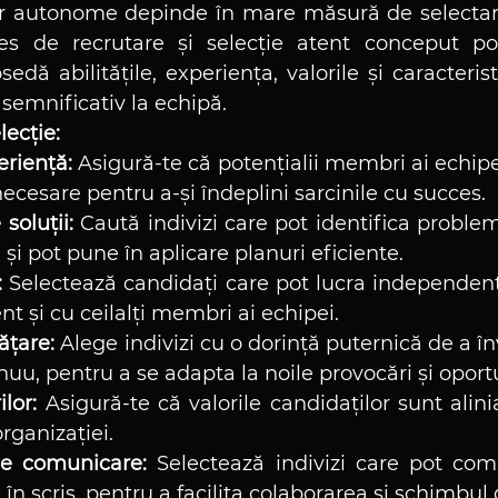
or autonome depinde în mare măsură de selectar
ces de recrutare și selecție atent conceput poa
edă abilitățile, experiența, valorile și caracterist
 semnificativ la echipă.
lecție:
periență:
 Asigură-te că potențialii membri ai echipei 
necesare pentru a-și îndeplini sarcinile cu succes.
soluții:
 Caută indivizi care pot identifica proble
e și pot pune în aplicare planuri eficiente.
:
 Selectează candidați care pot lucra independent,
nt și cu ceilalți membri ai echipei.
ățare:
 Alege indivizi cu o dorință puternică de a înv
nuu, pentru a se adapta la noile provocări și oportu
ilor:
 Asigură-te că valorile candidaților sunt alinia
organizației.
de comunicare:
 Selectează indivizi care pot comu
și în scris, pentru a facilita colaborarea și schimbul