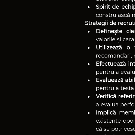
Spirit de echi
construiască re
Strategii de recruta
Definește clar
valorile și car
Utilizează o
recomandări, re
Efectuează int
pentru a evalu
Evaluează abili
pentru a testa 
Verifică referi
a evalua perfo
Implică membr
existente opor
că se potrives