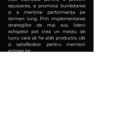
epuizarea, a promova bunăstarea 
și a menține performanța pe 
termen lung. Prin implementarea 
strategiilor de mai sus, liderii 
echipelor pot crea un mediu de 
lucru care să fie atât productiv, cât 
și satisfăcător pentru membrii 
echipei lor.
Claudiu Budean
Dacă vrei să aprofundezi și alte 
secrete esențiale pentru 
construirea echipelor autonome, 
te invit să accesezi acest link: 
https://www.faptenuvorbe.ro/ro/blo
g/categories/secrets-to-building-
high-performing-1
Secretele Echipelor Autonome