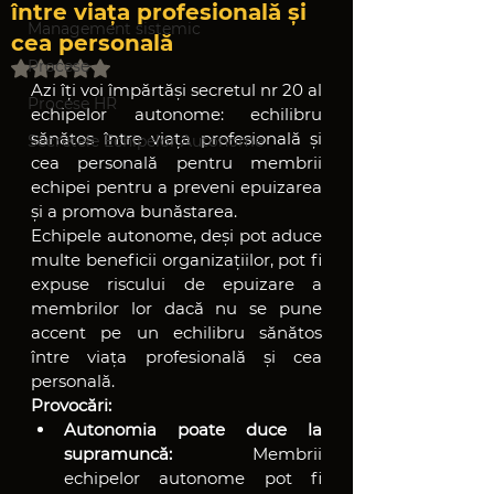
între viața profesională și
Management sistemic
cea personală
Procese
Evaluat(ă) cu NaN din 5 stele.
Azi îți voi împărtăși secretul nr 20 al 
Procese HR
echipelor autonome: echilibru 
sănătos între viața profesională și 
Secretele Echipelor Autonome
cea personală pentru membrii 
echipei pentru a preveni epuizarea 
și a promova bunăstarea.
Echipele autonome, deși pot aduce 
multe beneficii organizațiilor, pot fi 
expuse riscului de epuizare a 
membrilor lor dacă nu se pune 
accent pe un echilibru sănătos 
între viața profesională și cea 
personală.
Provocări:
Autonomia poate duce la 
supramuncă:
 Membrii 
echipelor autonome pot fi 