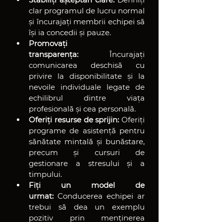
clar programul de lucru normal 
și încurajați membrii echipei să 
își ia concedii și pauze.
Promovați 
transparența:
 Încurajați 
comunicarea deschisă cu 
privire la disponibilitate și la 
nevoile individuale legate de 
echilibrul dintre viața 
profesională și cea personală.
Oferiți resurse de sprijin:
 Oferiți 
programe de asistență pentru 
sănătate mintală și bunăstare, 
precum și cursuri de 
gestionare a stresului și a 
timpului.
Fiți un model de 
urmat:
 Conducerea echipei ar 
trebui să dea un exemplu 
pozitiv prin menținerea 