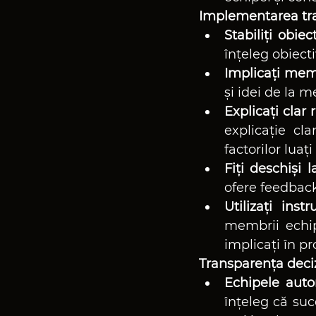
Implementarea tra
Stabiliți obiec
înțeleg obiecti
Implicați memb
și idei de la 
Explicați clar 
explicație cl
factorilor luaț
Fiți deschiși 
ofere feedback 
Utilizați ins
membrii echip
implicați în pr
Transparența deciz
Echipele auto
înțeleg că suc