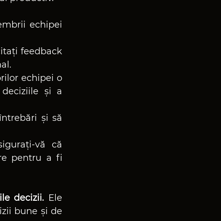
mbrii echipei 
citați feedback 
al.
ilor echipei o 
eciziile și a 
trebări și să 
igurați-vă că 
e pentru a fi 
e decizii.
 Ele 
zii bune și de 