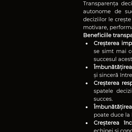
Transparența deci
autonome de succ
deciziilor le creș
motivare, performa
Beneficiile transpa
Creșterea impli
se simt mai co
succesul acest
Îmbunătățirea
și sinceră înt
Creșterea resp
spatele deciz
succes.
Îmbunătățirea l
poate duce la 
Creșterea încr
echipei și con