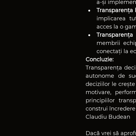
a-și implement
Transparența 
implicarea tu
acces la o gam
Transparența 
membrii echip
conectați la e
Concluzie:
Transparența deciz
autonome de succ
deciziilor le creș
motivare, perfor
principiilor tran
construi încredere
Claudiu Budean
Dacă vrei să aprof