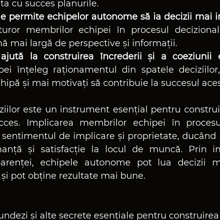
a cu succes planurile.
le permite echipelor autonome să ia decizii mai i
turor membrilor echipei în procesul decizional
ă mai largă de perspective și informații.
ajută la construirea încrederii și a coeziunii e
ei înțeleg raționamentul din spatele deciziilor
chipă și mai motivați să contribuie la succesul aces
iilor este un instrument esențial pentru construi
es. Implicarea membrilor echipei în procesu
te sentimentul de implicare și proprietate, ducând
manță și satisfacție la locul de muncă. Prin i
sparenței, echipele autonome pot lua decizii m
 și pot obține rezultate mai bune.
undezi și alte secrete esențiale pentru construirea