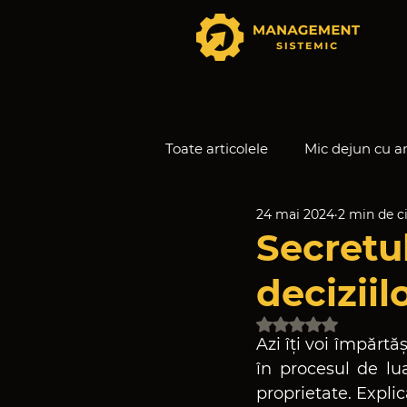
Toate articolele
Mic dejun cu a
24 mai 2024
2 min de ci
Secretele Echipelor Autonom
Secretu
deciziil
Evaluat(ă) cu NaN 
Azi îți voi împărt
în procesul de lua
proprietate. Explic