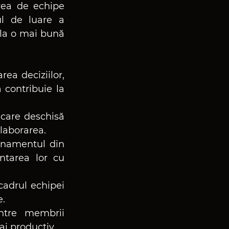
rea de echipe 
l de luare a 
 la o mai bună 
ea deciziilor, 
contribuie la 
care deschisă 
olaborarea.
onamentul din 
ntarea lor cu 
cadrul echipei 
e.
ntre membrii 
ai productiv.