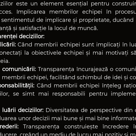
ziilor este un element esențial pentru construi
es. Implicarea membrilor echipei în procesu
te sentimentul de implicare și proprietate, ducând
nță și satisfacție la locul de muncă.
renței deciziilor:
cării:
 Când membrii echipei sunt implicați în luar
nectați la obiectivele echipei și mai motivați să 
eia.
 comunicării:
 Transparența încurajează o comuni
re membrii echipei, facilitând schimbul de idei și c
onsabilității:
 Când membrii echipei înțeleg rați
iilor, se simt mai responsabili pentru impleme
uării deciziilor:
 Diversitatea de perspective din 
luarea unor decizii mai bune și mai bine informat
ederii:
 Transparența construiește încredere î
ducere, creând un mediu de lucru mai pozitiv și m