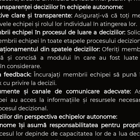
nsparenței deciziilor în echipele autonome:
tive clare și transparente:
 Asigurați-vă că toți me
vele echipei și rolul lor individual în atingerea lor.
rii echipei în procesul de luare a deciziilor:
 Soli
membrii echipei în toate etapele procesului decizion
raționamentul din spatele deciziilor:
 Oferiți membr
ară și concisă a modului în care au fost luate d
i în considerare.
la feedback:
 Încurajați membrii echipei să pună în
cu privire la decizii.
trumente și canale de comunicare adecvate:
 As
ei au acces la informațiile și resursele necesar
ocesul decizional.
iilor din perspectiva echipelor autonome:
nome își asumă responsabilitatea pentru propriil
cesul lor depinde de capacitatea lor de a lua deci