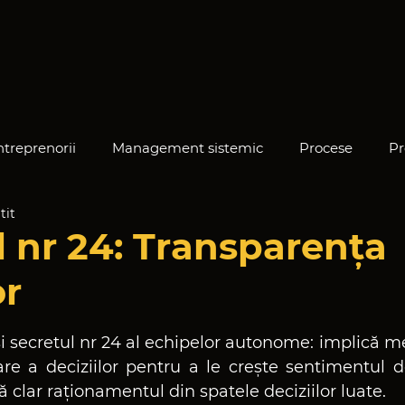
ntreprenorii
Management sistemic
Procese
Pr
tit
e
l nr 24: Transparența
or
din 5 stele.
ăși secretul nr 24 al echipelor autonome: implică m
re a deciziilor pentru a le crește sentimentul de
ă clar raționamentul din spatele deciziilor luate.