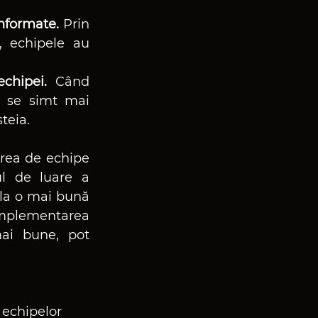
nformate.
 Prin 
, echipele au 
chipei.
 Când 
, se simt mai 
teia.
rea de echipe 
l de luare a 
 la o mai bună 
mplementarea 
ai bune, pot 
 echipelor 