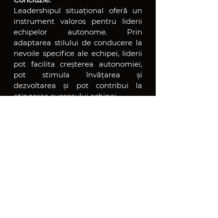
Leadershipul situațional oferă un 
instrument valoros pentru liderii 
echipelor autonome. Prin 
adaptarea stilului de conducere la 
nevoile specifice ale echipei, liderii 
pot facilita creșterea autonomiei, 
pot stimula învățarea și 
dezvoltarea și pot contribui la 
atingerea succesului echipei.
Secretele Echipelor Autonome