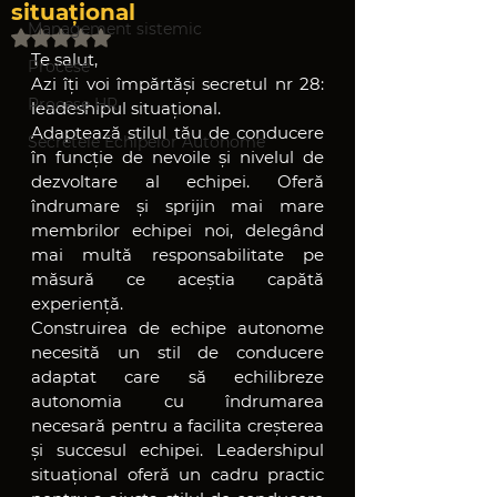
situațional
Management sistemic
Evaluat(ă) cu NaN din 5 stele.
Te salut,
Procese
Azi îți voi împărtăși secretul nr 28: 
Procese HR
leadeshipul situațional. 
Adaptează stilul tău de conducere 
Secretele Echipelor Autonome
în funcție de nevoile și nivelul de 
dezvoltare al echipei. Oferă 
îndrumare și sprijin mai mare 
membrilor echipei noi, delegând 
mai multă responsabilitate pe 
măsură ce aceștia capătă 
experiență.
Construirea de echipe autonome 
necesită un stil de conducere 
adaptat care să echilibreze 
autonomia cu îndrumarea 
necesară pentru a facilita creșterea 
și succesul echipei. Leadershipul 
situațional oferă un cadru practic 