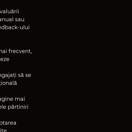
aluării 
anual sau 
eedback-ului 
ai frecvent, 
teze 
gajați să se 
țională 
agine mai 
e părtiniri 
ptarea 
ite.