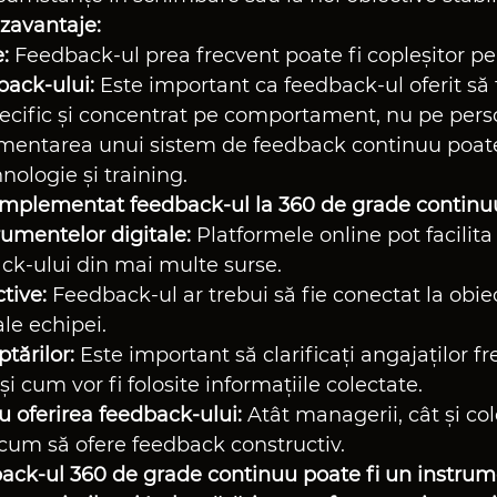
ezavantaje:
:
 Feedback-ul prea frecvent poate fi copleșitor pe
back-ului:
 Este important ca feedback-ul oferit să 
pecific și concentrat pe comportament, nu pe pers
mentarea unui sistem de feedback continuu poate
hnologie și training.
 implementat feedback-ul la 360 de grade continu
rumentelor digitale:
 Platformele online pot facilita
ck-ului din mai multe surse.
tive:
 Feedback-ul ar trebui să fie conectat la obiec
ale echipei.
ptărilor:
 Este important să clarificați angajaților f
i cum vor fi folosite informațiile colectate.
u oferirea feedback-ului:
 Atât managerii, cât și col
i cum să ofere feedback constructiv.
back-ul 360 de grade continuu poate fi un instrum