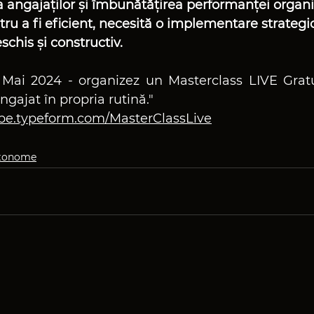
 angajaților și îmbunătățirea performanței organi
ru a fi eficient, necesită o implementare strategic
schis și constructiv.
 Mai 2024 - organizez un Masterclass LIVE Gratui
ngajat în propria rutină."
rbe.typeform.com/MasterClassLive
utonome