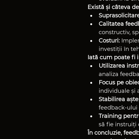
Există și câteva d
Suprasolicitare
Calitatea feed
constructiv, s
Costuri:
 Imple
investiții în te
Iată cum poate fi
Utilizarea inst
analiza feedba
Focus pe obiec
individuale și 
Stabilirea aște
feedback-ului ș
Training pentr
să fie instruiț
În concluzie, feed