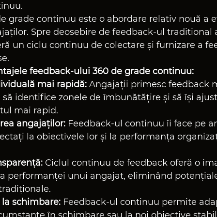
inuu. 
 grade continuu este o abordare relativ nouă a ev
aților. Spre deosebire de feedback-ul traditional 
eră un ciclu continuu de colectare și furnizare a f
se.
ntajele feedback-ului 360 de grade continuu:
ividuală mai rapidă:
 Angajații primesc feedback m
să identifice zonele de îmbunătățire și să își ajus
l mai rapid.
rea angajaților:
 Feedback-ul continuu îi face pe an
ctați la obiectivele lor și la performanța organiza
nsparență:
 Ciclul continuu de feedback oferă o im
a performanței unui angajat, eliminând potențialel
tradiționale.
 la schimbare:
 Feedback-ul continuu permite ada
rcumstanțe în schimbare sau la noi obiective stabil