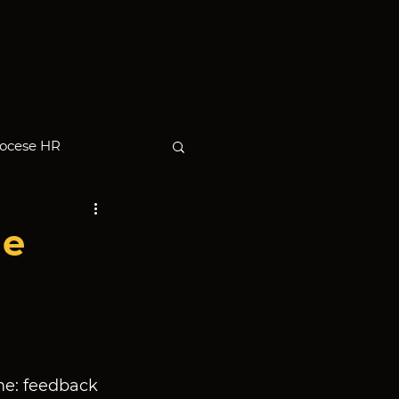
ocese HR
de
me: feedback 