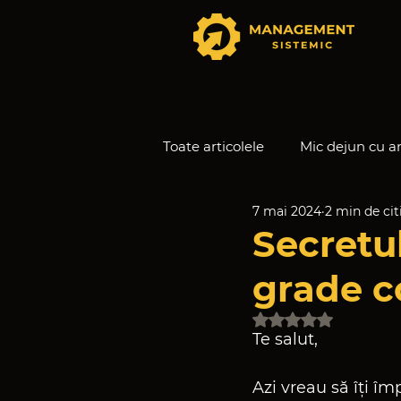
Toate articolele
Mic dejun cu a
7 mai 2024
2 min de cit
Secretele Echipelor Autonom
Secretu
grade c
Evaluat(ă) cu NaN 
Te salut,
Azi vreau să îți î