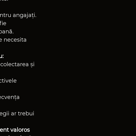
ntru angajați.
fie 
oană.
 necesita 
u:
 colectarea și 
tivele 
recvența 
egii ar trebui 
ent valoros 