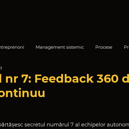
ntreprenorii
Management sistemic
Procese
Pr
it
e
l nr 7: Feedback 360 
ontinuu
din 5 stele.
mpărtășesc secretul numărul 7 al echipelor autono