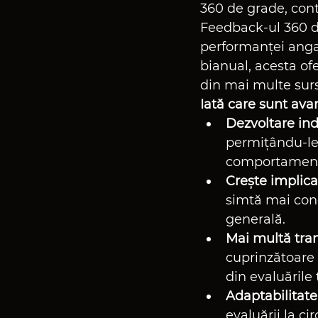
360 de grade, cont
Feedback-ul 360 de
performanței angaj
bianual, acesta of
din mai multe sur
Iată care sunt ava
Dezvoltare ind
permițându-le 
comportamentu
Crește implica
simtă mai cone
generală.
Mai multă tra
cuprinzătoare 
din evaluările 
Adaptabilitate
evaluării la ci