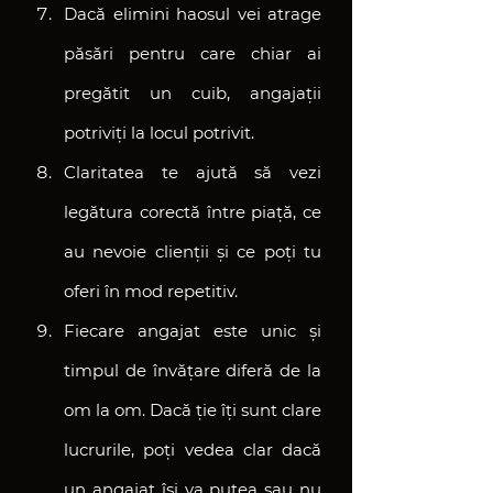
Dacă elimini haosul vei atrage 
păsări pentru care chiar ai 
pregătit un cuib, angajații 
potriviți la locul potrivit.
Claritatea te ajută să vezi 
legătura corectă între piață, ce 
au nevoie clienții și ce poți tu 
oferi în mod repetitiv.
Fiecare angajat este unic și 
timpul de învățare diferă de la 
om la om. Dacă ție îți sunt clare 
lucrurile, poți vedea clar dacă 
un angajat își va putea sau nu 