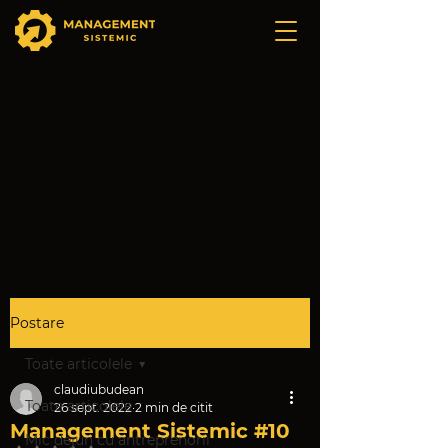
Postare
Toate articolele
claudiubudean
Toate articolele
26 sept. 2022
2 min de citit
Management Sistemic #10
Mic dejun cu antreprenorii