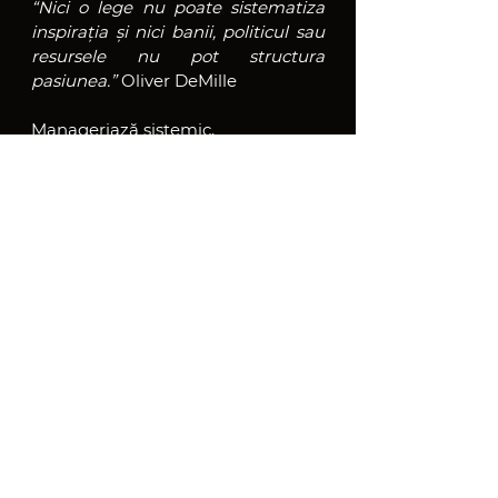
“Nici o lege nu poate sistematiza 
inspirația și nici banii, politicul sau 
resursele nu pot structura 
pasiunea.” 
Oliver DeMille
Manageriază sistemic,
Claudiu Budean
PS: Vrei să mai citești un articol? 
Click pe link-ul de mai jos și 
accesează un articol scris în trecut:
https://www.faptenuvorbe.ro/ro/blo
g
Management sistemic