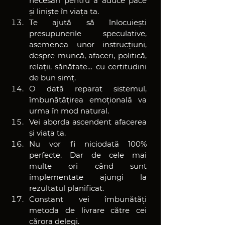
necesari pentru a aduce pace 
și liniște în viața ta.
Te ajută să înlocuiești 
presupunerile speculative, 
asemenea unor instrucțiuni, 
despre muncă, afaceri, politică, 
relații, sănătate… cu certitudini 
de bun simț.
O dată reparat sistemul, 
îmbunătățirea emoțională va 
urma în mod natural.
Vei aborda ascendent afacerea 
și viața ta.
Nu vor fi niciodată 100% 
perfecte. Dar de cele mai 
multe ori când sunt 
implementate ajungi la 
rezultatul planificat.
Constant vei îmbunătăți 
metoda de livrare către cei 
cărora delegi.